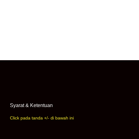
Syarat & Ketentuan
Click pada tanda +/- di bawah ini